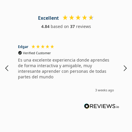
Excellent
4.84
based on
37
reviews
Edgar
Dan
Verified Customer
V
Es una excelente experiencia donde aprendes
Me 
de forma interactiva y amigable, muy
Wal
interesante aprender con personas de todas
1 a
partes del mundo
cua
mes
ens
3 weeks ago