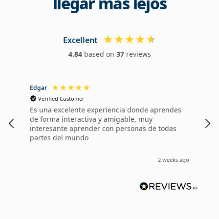
llegar más lejos
Excellent
4.84
based on
37
reviews
Edgar
Dan
Verified Customer
V
Es una excelente experiencia donde aprendes
Me 
de forma interactiva y amigable, muy
Wal
interesante aprender con personas de todas
1 a
partes del mundo
cua
mes
ens
2 weeks ago