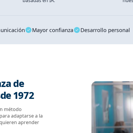
basadas en IA.
nues
unicación
Mayor confianza
Desarrollo personal
nza de
sde 1972
 un método
ara adaptarse a la
, quieren aprender