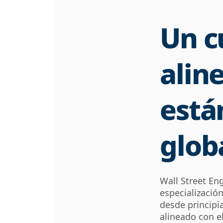
Un c
alin
está
glob
Wall Street Eng
especialización
desde principi
alineado con 