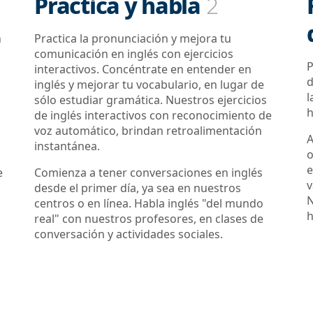
Practica y habla
2
n
Practica la pronunciación y mejora tu
comunicación en inglés con ejercicios
P
interactivos. Concéntrate en entender en
d
inglés y mejorar tu vocabulario, en lugar de
l
sólo estudiar gramática. Nuestros ejercicios
h
de inglés interactivos con reconocimiento de
voz automático, brindan retroalimentación
A
instantánea.
o
e
e
Comienza a tener conversaciones en inglés
v
desde el primer día, ya sea en nuestros
N
centros o en línea. Habla inglés "del mundo
h
real" con nuestros profesores, en clases de
conversación y actividades sociales.