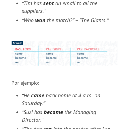
“Tim has
sent
an email to all the
suppliers.”
“Who
won
the match?” – “The Giants.”
Por ejemplo:
“He
came
back home at 4 a.m. on
Saturday.”
“Suzi has
become
the Managing
Director.”
“The dog
ran
into the garden after Lee