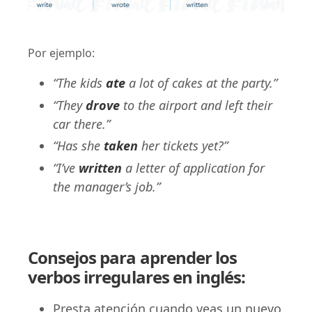
Por ejemplo:
“The kids
ate
a lot of cakes at the party.”
“They
drove
to the airport and left their
car there.”
“Has she
taken
her tickets yet?”
“I’ve
written
a letter of application for
the manager’s job.”
Consejos para aprender los
verbos irregulares en inglés:
Presta atención cuando veas un nuevo