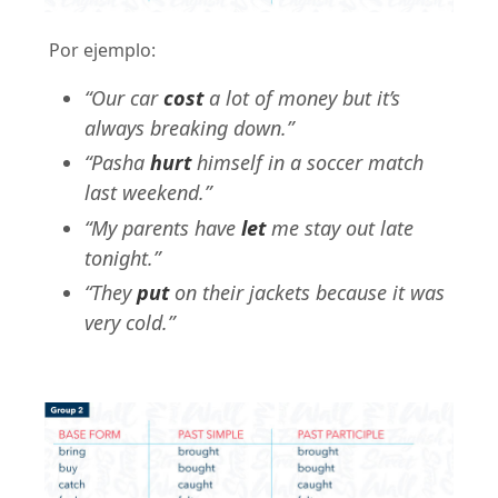
Por ejemplo:
“Our car
cost
a lot of money but it’s
always breaking down.”
“Pasha
hurt
himself in a soccer match
last weekend.”
“My parents have
let
me stay out late
tonight.”
“They
put
on their jackets because it was
very cold.”