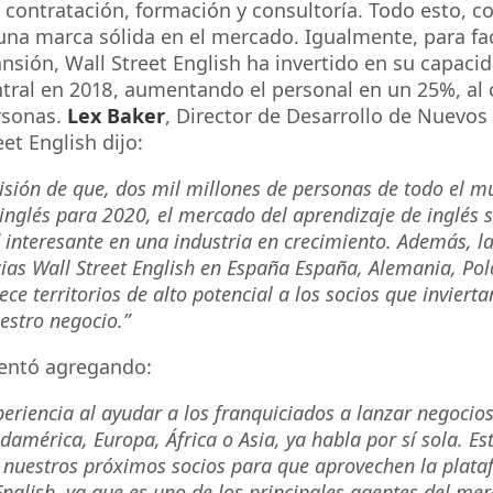
, contratación, formación y consultoría. Todo esto, co
una marca sólida en el mercado. Igualmente, para fac
sión, Wall Street English ha invertido en su capaci
tral en 2018, aumentando el personal en un 25%, al 
rsonas.
Lex Baker
, Director de Desarrollo de Nuevo
et English dijo:
isión de que, dos mil millones de personas de todo el 
inglés para 2020, el mercado del aprendizaje de inglés
 interesante en una industria en crecimiento. Además, l
ias Wall Street English en España España, Alemania, Pol
ece territorios de alto potencial a los socios que invierta
estro negocio.”
ntó agregando:
eriencia al ayudar a los franquiciados a lanzar negocios
damérica, Europa, África o Asia, ya habla por sí sola. E
 nuestros próximos socios para que aprovechen la plat
English, ya que es uno de los principales agentes del me