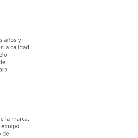
es años y
 la calidad
elo
de
ara
e la marca,
n equipo
o de