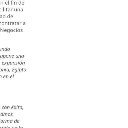
n el fin de
ilitar una
dad de
contratar a
s Negocios
mundo
 supone una
a expansión
onia, Egipto
n en el
 con éxito,
stamos
aforma de
rcado en lo