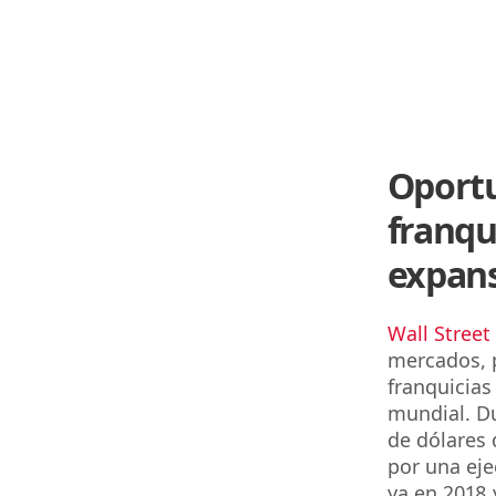
Oportu
franqu
expan
Wall Street
mercados, p
franquicias
mundial. Du
de dólares 
por una eje
ya en 2018 