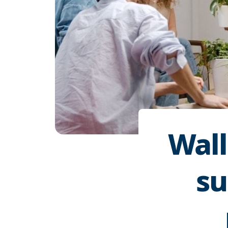
Wall
su