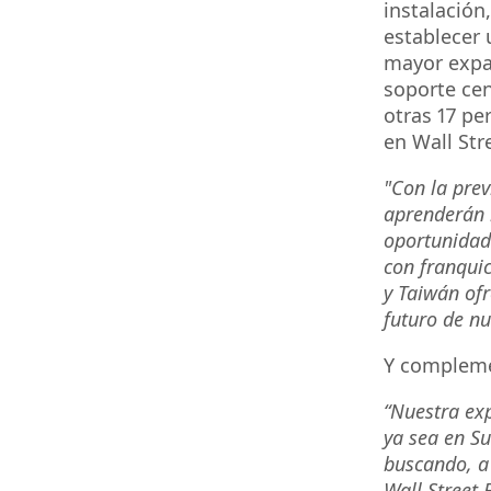
instalación
establecer 
mayor expan
soporte cen
otras 17 pe
en Wall Stre
"Con la prev
aprenderán 
oportunidad
con franquic
y Taiwán ofr
futuro de nu
Y compleme
“Nuestra exp
ya sea en Su
buscando, a
Wall Street 