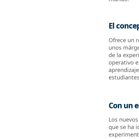
El conce
Ofrece un r
unos márgen
de la exper
operativo e
aprendizaje
estudiantes
Con un 
Los nuevos 
que se ha i
experimenta