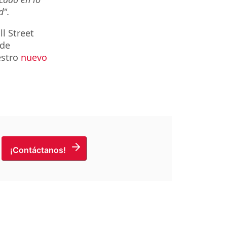
d".
l Street
de
estro
nuevo
¡Contáctanos!