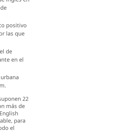
 de
o positivo
or las que
el de
nte en el
 urbana
um.
 suponen 22
Con más de
 English
able, para
odo el