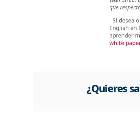
que respecta
Si desea ob
English en 
aprender má
white paper
¿Quieres s