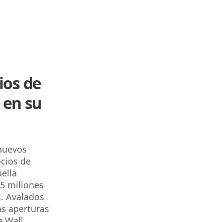
ios de
 en su
nuevos
cios de
uella
5 millones
s. Avalados
as aperturas
e Wall