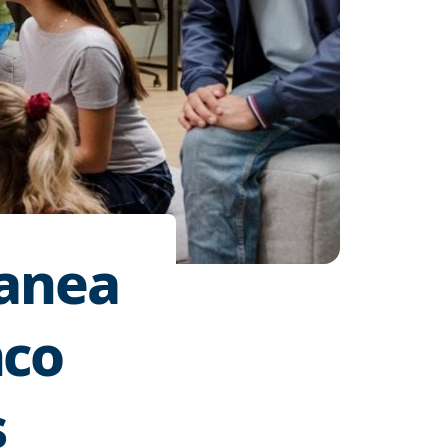
lanea
nco
s