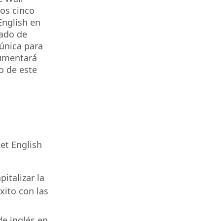
os cinco
English en
cado de
única para
aumentará
o de este
et English
italizar la
xito con las
e inglés en