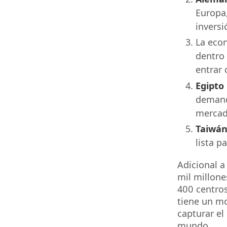
Europa,
inversi
La eco
dentro 
entrar 
Egipto
demanda
mercado
Taiwá
lista p
Adicional a
mil millone
400 centros
tiene un m
capturar el
mundo.