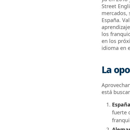
Street Engl
mercados, s
España. Val
aprendizaje
los franqui
en los pró
idioma en e
La opo
Aprovechan
está buscan
Españ
fuerte 
franqui
Alema