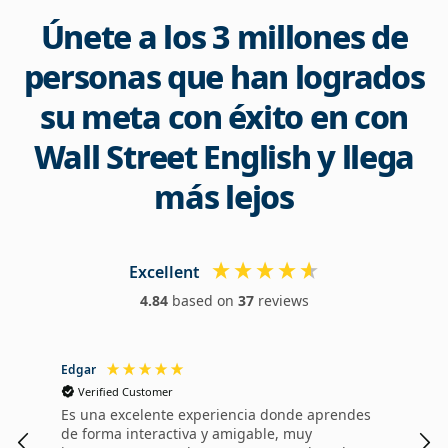
Únete a los 3 millones de
personas que han logrados
su meta con éxito en con
Wall Street English y llega
más lejos
Excellent
4.84
based on
37
reviews
Edgar
Dan
Verified Customer
V
Es una excelente experiencia donde aprendes
Me 
de forma interactiva y amigable, muy
Wal